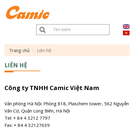
Nhảy
đến
nội
dung
Biểu
mẫu
Tìm kiếm
tìm
Trang chủ
Liên hệ
kiếm
LIÊN HỆ
Công ty TNHH Camic Việt Nam
Văn phòng Hà Nội: Phòng 818, Plaschem tower, 562 Nguyễn
Văn Cừ, Quận Long Biên, Hà Nội
Tel: + 84 4 3212 7797
Fax: + 84 4 32127639