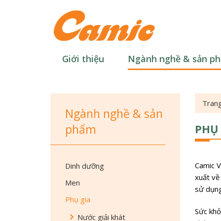
Nhảy
đến
Biể
nội
mẫ
dung
Tìm kiế
tìm
Giới thiệu
Ngành nghề & sản p
kiế
DINH DƯỠNG
MEN
Trang
Ngành nghề & sản
PHỤ GIA
phẩm
PHỤ 
VỆ SINH KHỬ TRÙNG
ĐÓNG GÓI
THIẾT BỊ
Camic V
Dinh dưỡng
xuất về
Men
sử dụng
Phụ gia
Sức khỏ
Nước giải khát