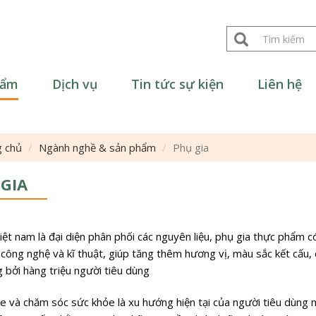
u
u
m
hẩm
Dịch vụ
Tin tức sự kiện
Liên hệ
m
 chủ
Ngành nghề & sản phẩm
Phụ gia
NƯỚC GIẢI KHÁT
GIA
SỮA, BƠ, PHOMAI
HÓA CHẤT TẨY RỬA
KHỬ TRÙNG CHO BIA
BÁNH KẸO
KEO DÁN NHÃN BAO
RƯỢU
iệt nam là đại diện phân phối các nguyên liệu, phụ gia thực phẩm có
BÌ
HÓA CHẤT TẨY RỬA
 công nghệ và kĩ thuật, giúp tăng thêm hương vị, màu sắc kết cấ
KEO DÁN NỘI THẤT
KHỬ TRÙNG NHÀ
 bởi hàng triệu người tiêu dùng
HÀNG KHÁCH SẠN,
HÓA CHẤT PHỦ
BỆNH VIỆN
BÓNG CHAI TÁI SỬ
e và chăm sóc sức khỏe là xu hướng hiện tại của người tiêu dùng 
DỤNG